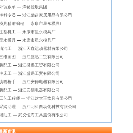
外贸跟单
—
洋铭控股集团
拌料专员
—
浙江励诺家居用品有限公司
模具精雕编程
—
永康市星永模具厂
注塑机工
—
永康市星永模具厂
星永模具
—
永康市星永模具厂
清洁工
—
浙江天鑫运动器材有限公司
三维画图
—
浙江盛迅工贸有限公司
装配工
—
浙江盛迅工贸有限公司
冲床工
—
浙江盛迅工贸有限公司
喷粉枪手
—
浙江安德电器有限公司
装配工
—
浙江安德电器有限公司
工艺工程师
—
浙江炊大王炊具有限公司
采购助理
—
浙江明科自动化科技有限公司
辅助工
—
武义恒海工具股份有限公司
最新资讯