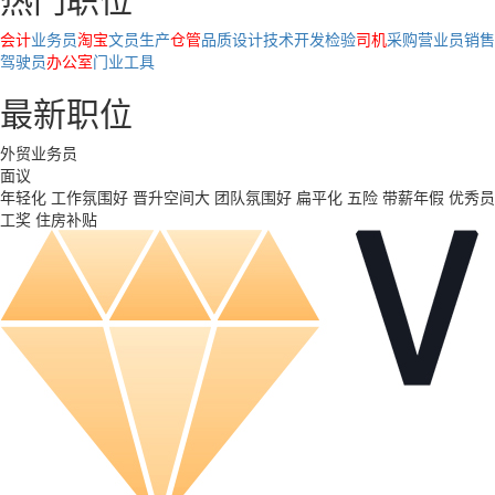
会计
业务员
淘宝
文员
生产
仓管
品质
设计
技术
开发
检验
司机
采购
营业员
销售
驾驶员
办公室
门业
工具
最新职位
外贸业务员
面议
年轻化
工作氛围好
晋升空间大
团队氛围好
扁平化
五险
带薪年假
优秀员
工奖
住房补贴