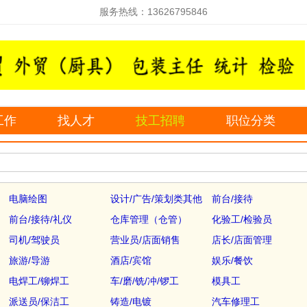
服务热线：13626795846
工作
找人才
技工招聘
职位分类
电脑绘图
设计/广告/策划类其他
前台/接待
前台/接待/礼仪
仓库管理（仓管）
化验工/检验员
司机/驾驶员
营业员/店面销售
店长/店面管理
旅游/导游
酒店/宾馆
娱乐/餐饮
电焊工/铆焊工
车/磨/铣/冲/锣工
模具工
派送员/保洁工
铸造/电镀
汽车修理工