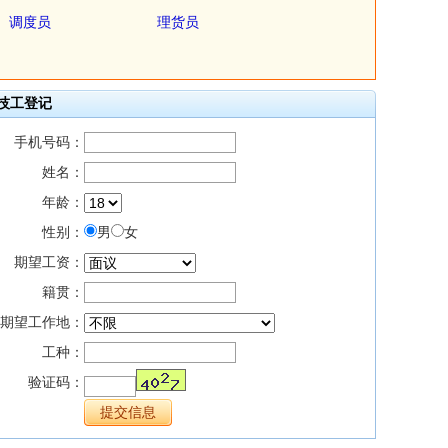
调度员
理货员
技工登记
手机号码：
姓名：
年龄：
性别：
男
女
期望工资：
籍贯：
期望工作地：
工种：
验证码：